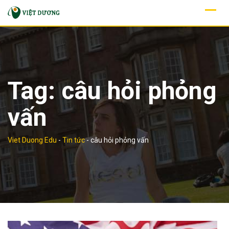
Skip
to
content
Tag:
câu hỏi phỏng
vấn
Viet Duong Edu
-
Tin tức
-
câu hỏi phỏng vấn