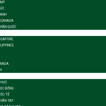
 MỸ
 ÚC
 ANH
 CANADA
 HÀN QUỐC
INGAPORE
ILIPPINES
ANADA
NH
 HỌC
HỌC BỔNG
UỐC TẾ
 VÂN TAY