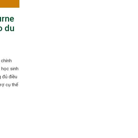
urne
o du
 chính
u học sinh
g đủ điều
trợ cụ thể