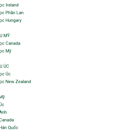
ọc Ireland
ọc Phần Lan
ọc Hungary
U MỸ
ọc Canada
ọc Mỹ
U ÚC
ọc Úc
ọc New Zealand
 Mỹ
Úc
Anh
Canada
Hàn Quốc