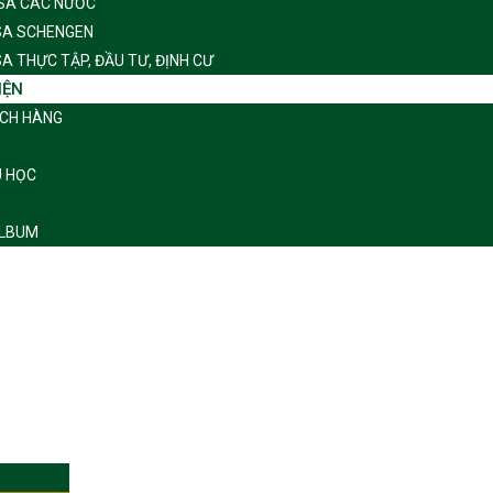
ISA CÁC NƯỚC
SA SCHENGEN
SA THỰC TẬP, ĐẦU TƯ, ĐỊNH CƯ
IỆN
ÁCH HÀNG
U HỌC
LBUM