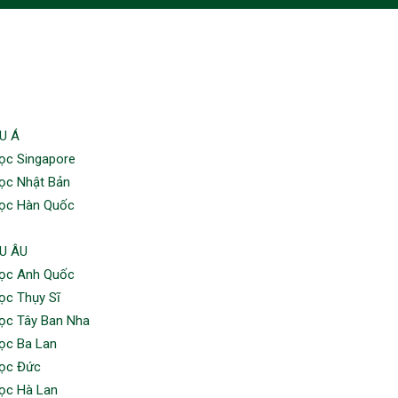
U Á
ọc Singapore
ọc Nhật Bản
ọc Hàn Quốc
U ÂU
ọc Anh Quốc
ọc Thụy Sĩ
ọc Tây Ban Nha
ọc Ba Lan
ọc Đức
ọc Hà Lan