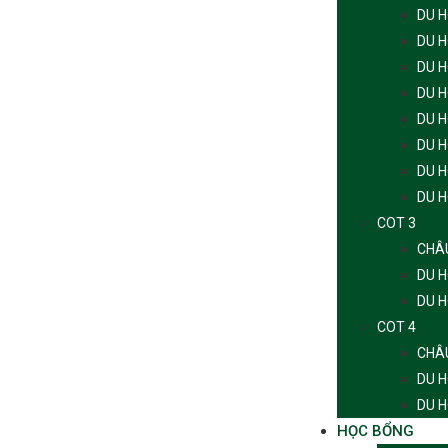
DU H
DU 
DU H
DU 
DU H
DU H
DU 
DU 
COT 3
CHÂ
DU 
DU 
COT 4
CHÂ
DU 
DU 
HỌC BỔNG