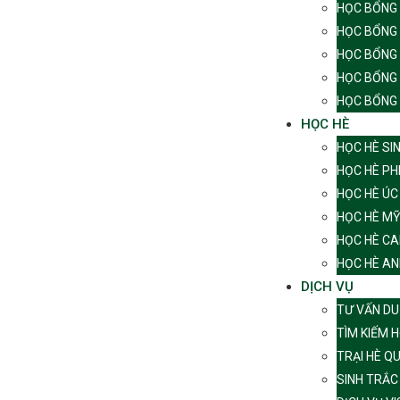
HỌC BỔNG
HỌC BỔNG
HỌC BỔNG
HỌC BỔNG
HỌC BỔNG
HỌC HÈ
HỌC HÈ S
HỌC HÈ PH
HỌC HÈ ÚC
HỌC HÈ MỸ
HỌC HÈ C
HỌC HÈ A
DỊCH VỤ
TƯ VẤN DU
TÌM KIẾM 
TRẠI HÈ Q
SINH TRẮC