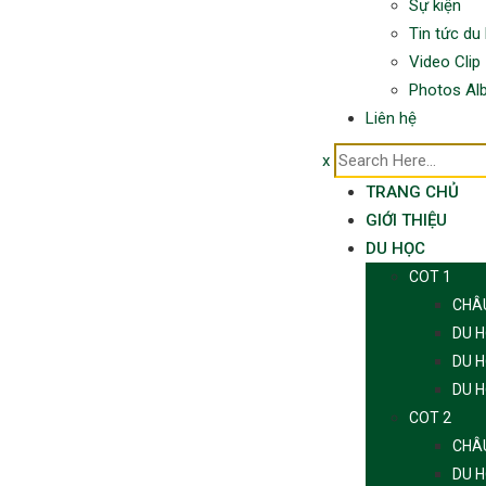
Sự kiện
Tin tức du
Video Clip
Photos Al
Liên hệ
x
TRANG CHỦ
GIỚI THIỆU
DU HỌC
COT 1
CHÂ
DU 
DU 
DU 
COT 2
CHÂ
DU 