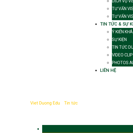
DỊCH VỤ V
TƯ VẤN VI
TƯ VẤN VI
TIN TỨC & SỰ K
Ý KIẾN KH
SỰ KIỆN
TIN TỨC D
VIDEO CLIP
PHOTOS A
LIÊN HỆ
Tag:
cam kết
Viet Duong Edu
-
Tin tức
-
cam kết
28 May