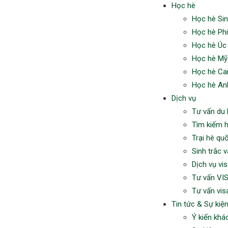
Học hè
Học hè Si
Học hè Phi
Học hè Úc
Học hè Mỹ
Học hè Ca
Học hè An
Dịch vụ
Tư vấn du
Tìm kiếm 
Trại hè qu
Sinh trắc v
Dịch vụ vi
Tư vấn VI
Tư vấn vi
Tin tức & Sự kiệ
Ý kiến khá