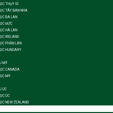
ỌC THỤY SĨ
HỌC TÂY BAN NHA
ỌC BA LAN
HỌC ĐỨC
ỌC HÀ LAN
ỌC IRELAND
HỌC PHẦN LAN
HỌC HUNGARY
U MỸ
HỌC CANADA
HỌC MỸ
U ÚC
HỌC ÚC
HỌC NEW ZEALAND