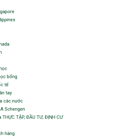
ngapore
lippines
nada
h
 học
học bổng
ốc tế
ân tay
sa các nước
SA Schengen
sa THỰC TẬP, ĐẦU TƯ, ĐỊNH CƯ
n
ch hàng