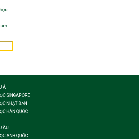
 học
bum
U Á
HỌC SINGAPORE
HỌC NHẬT BẢN
HỌC HÀN QUỐC
U ÂU
HỌC ANH QUỐC