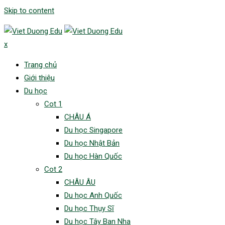
Skip to content
x
Trang chủ
Giới thiệu
Du học
Cot 1
CHÂU Á
Du học Singapore
Du học Nhật Bản
Du học Hàn Quốc
Cot 2
CHÂU ÂU
Du học Anh Quốc
Du học Thụy Sĩ
Du học Tây Ban Nha