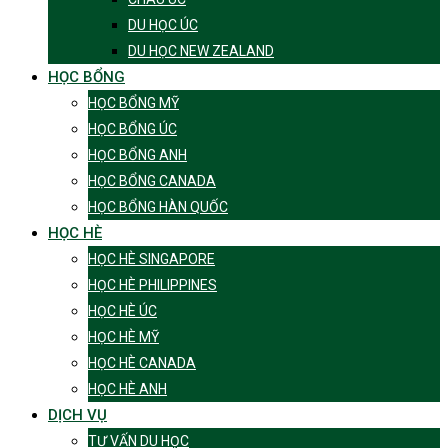
DU HỌC ÚC
DU HỌC NEW ZEALAND
HỌC BỔNG
HỌC BỔNG MỸ
HỌC BỔNG ÚC
HỌC BỔNG ANH
HỌC BỔNG CANADA
HỌC BỔNG HÀN QUỐC
HỌC HÈ
HỌC HÈ SINGAPORE
HỌC HÈ PHILIPPINES
HỌC HÈ ÚC
HỌC HÈ MỸ
HỌC HÈ CANADA
HỌC HÈ ANH
DỊCH VỤ
TƯ VẤN DU HỌC