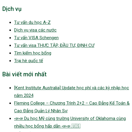
Dịch vụ
Tư vấn du học A-Z
Dịch vụ visa các nước
Tư vấn VISA Schengen
Tư vấn visa THỰC TẬP, ĐẦU TƯ, ĐỊNH CƯ
Tìm kiếm học bổng
Trại hè quốc tế
Bài viết mới nhất
[Kent Institute Australia] Update học phí và các kỳ nhập học
năm 2024
Fleming College – Chương Trình 2+2 – Cao Đẳng Kế Toán &
Cao Đẳng Quản Lý Nhân Sự
📣📣 Du học Mỹ cùng trường University of Oklahoma cùng
nhiều học bổng hấp dẫn 📣📣 🇺🇸