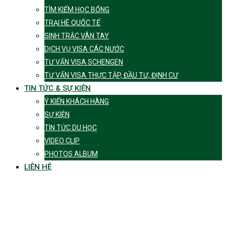
TÌM KIẾM HỌC BỔNG
TRẠI HÈ QUỐC TẾ
SINH TRẮC VÂN TAY
DỊCH VỤ VISA CÁC NƯỚC
TƯ VẤN VISA SCHENGEN
TƯ VẤN VISA THỰC TẬP, ĐẦU TƯ, ĐỊNH CƯ
TIN TỨC & SỰ KIỆN
Ý KIẾN KHÁCH HÀNG
SỰ KIỆN
TIN TỨC DU HỌC
VIDEO CLIP
PHOTOS ALBUM
LIÊN HỆ
Tag:
AN TOÀN CỦA
CON