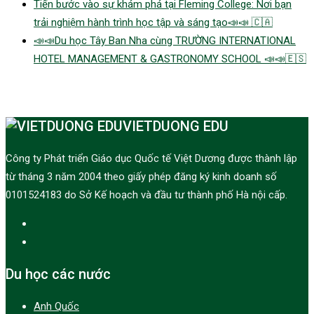
Tiến bước vào sự khám phá tại Fleming College: Nơi bạn
trải nghiệm hành trình học tập và sáng tạo📣📣 🇨🇦
📣📣Du học Tây Ban Nha cùng TRƯỜNG INTERNATIONAL
HOTEL MANAGEMENT & GASTRONOMY SCHOOL 📣📣🇪🇸
VIETDUONG EDU
Công ty Phát triển Giáo dục Quốc tế Việt Dương được thành lập
từ tháng 3 năm 2004 theo giấy phép đăng ký kinh doanh số
0101524183 do Sở Kế hoạch và đầu tư thành phố Hà nội cấp.
Du học các nước
Anh Quốc