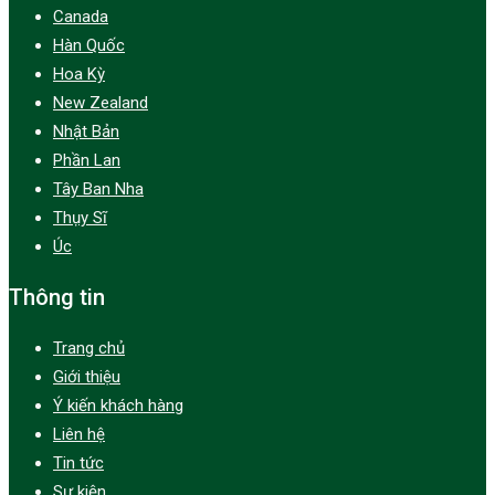
Canada
Hàn Quốc
Hoa Kỳ
New Zealand
Nhật Bản
Phần Lan
Tây Ban Nha
Thụy Sĩ
Úc
Thông tin
Trang chủ
Giới thiệu
Ý kiến khách hàng
Liên hệ
Tin tức
Sự kiện