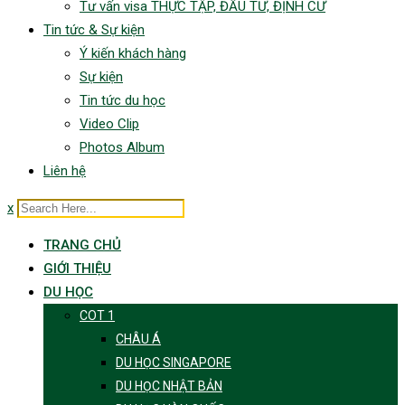
Tư vấn visa THỰC TẬP, ĐẦU TƯ, ĐỊNH CƯ
Tin tức & Sự kiện
Ý kiến khách hàng
Sự kiện
Tin tức du học
Video Clip
Photos Album
Liên hệ
x
TRANG CHỦ
GIỚI THIỆU
DU HỌC
COT 1
CHÂU Á
DU HỌC SINGAPORE
DU HỌC NHẬT BẢN