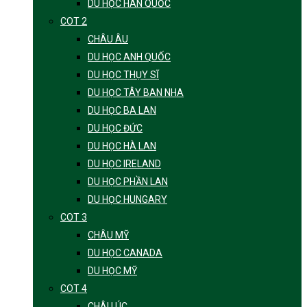
DU HỌC HÀN QUỐC
COT 2
CHÂU ÂU
DU HỌC ANH QUỐC
DU HỌC THỤY SĨ
DU HỌC TÂY BAN NHA
DU HỌC BA LAN
DU HỌC ĐỨC
DU HỌC HÀ LAN
DU HỌC IRELAND
DU HỌC PHẦN LAN
DU HỌC HUNGARY
COT 3
CHÂU MỸ
DU HỌC CANADA
DU HỌC MỸ
COT 4
CHÂU ÚC