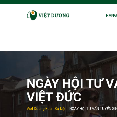
Skip
to
TRANG
content
NGÀY HỘI TƯ V
VIỆT ĐỨC
Viet Duong Edu
-
Sự kiện
-
NGÀY HỘI TƯ VẤN TUYỂN SI