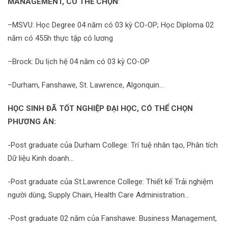
MANAGEMENT, CÓ THỂ CHỌN
:
–MSVU: Học Degree 04 năm có 03 kỳ CO-OP; Học Diploma 02
năm có 455h thực tập có lương
–Brock: Du lịch hệ 04 năm có 03 kỳ CO-OP
–Durham, Fanshawe, St. Lawrence, Algonquin…
HỌC SINH ĐÃ TỐT NGHIỆP ĐẠI HỌC, CÓ THỂ CHỌN
PHƯƠNG ÁN:
-Post graduate của Durham College: Trí tuệ nhân tạo, Phân tích
Dữ liệu Kinh doanh…
-Post graduate của St.Lawrence College: Thiết kế Trải nghiệm
người dùng, Supply Chain, Health Care Administration…
-Post graduate 02 năm của Fanshawe: Business Management,