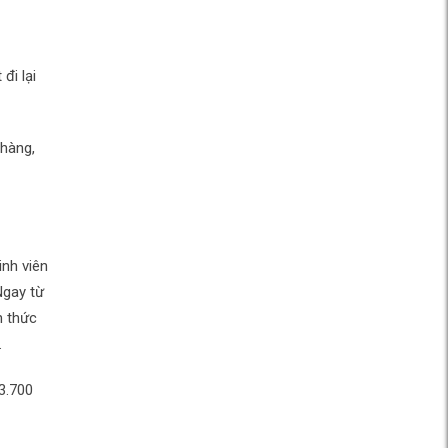
đi lại
 hàng,
inh viên
Ngay từ
n thức
.
3.700