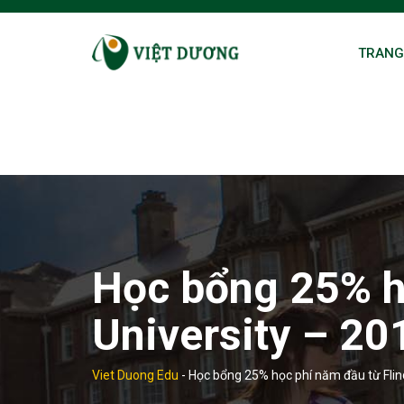
Skip
to
TRANG
content
Học bổng 25% h
University – 20
Viet Duong Edu
-
Học bổng 25% học phí năm đầu từ Flin