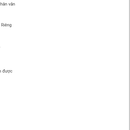
nhân văn
. Riêng
.
ôn được