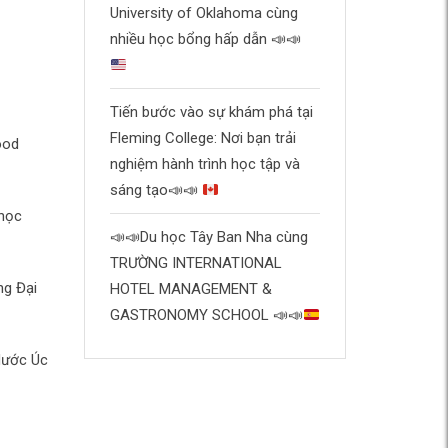
University of Oklahoma cùng
nhiều học bổng hấp dẫn
📣
📣
Tiến bước vào sự khám phá tại
Fleming College: Nơi bạn trải
ood
nghiệm hành trình học tập và
sáng tạo
📣
📣
 học
📣
📣
Du học Tây Ban Nha cùng
TRƯỜNG INTERNATIONAL
ng Đại
HOTEL MANAGEMENT &
GASTRONOMY SCHOOL
📣
📣
Nước Úc