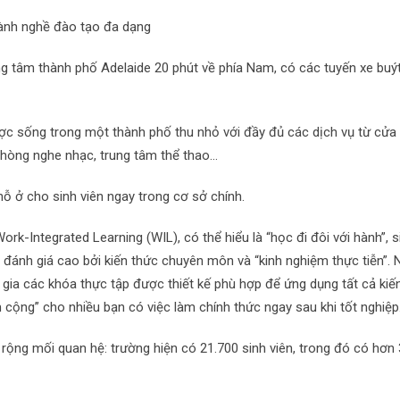
gành nghề đào tạo đa dạng
ng tâm thành phố Adelaide 20 phút về phía Nam, có các tuyến xe buýt 
được sống trong một thành phố thu nhỏ với đầy đủ các dịch vụ từ cửa
 phòng nghe nhạc, trung tâm thể thao…
hỗ ở cho sinh viên ngay trong cơ sở chính.
rk-Integrated Learning (WIL), có thể hiểu là “học đi đôi với hành”, s
 đánh giá cao bởi kiến thức chuyên môn và “kinh nghiệm thực tiễn”. 
gia các khóa thực tập được thiết kế phù hợp để ứng dụng tất cả kiế
 cộng” cho nhiều bạn có việc làm chính thức ngay sau khi tốt nghiệp
 rộng mối quan hệ: trường hiện có 21.700 sinh viên, trong đó có hơn 