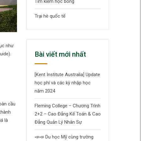
Tìm kiếm học bổng
Trại hè quốc tế
mục như
Bài viết mới nhất
uide).
[Kent Institute Australia] Update
học phí và các kỳ nhập học
năm 2024
Toàn cầu
Fleming College – Chương Trình
thành
2+2 – Cao Đẳng Kế Toán & Cao
á là
Đẳng Quản Lý Nhân Sự
📣
📣
Du học Mỹ cùng trường