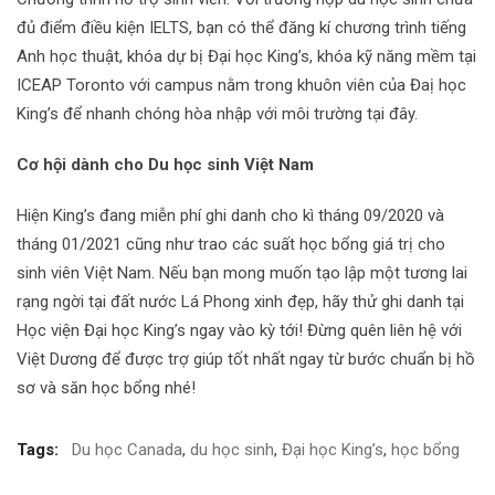
đủ điểm điều kiện IELTS, bạn có thể đăng kí chương trình tiếng
Anh học thuật, khóa dự bị Đại học King’s, khóa kỹ năng mềm tại
ICEAP Toronto với campus nằm trong khuôn viên của Đaị học
King’s để nhanh chóng hòa nhập với môi trường tại đây.
Cơ hội dành cho Du học sinh Việt Nam
Hiện King’s đang miễn phí ghi danh cho kì tháng 09/2020 và
tháng 01/2021 cũng như trao các suất học bổng giá trị cho
sinh viên Việt Nam. Nếu bạn mong muốn tạo lập một tương lai
rạng ngời tại đất nước Lá Phong xinh đẹp, hãy thử ghi danh tại
Học viện Đại học King’s ngay vào kỳ tới! Đừng quên liên hệ với
Việt Dương để được trợ giúp tốt nhất ngay từ bước chuẩn bị hồ
sơ và săn học bổng nhé!
Tags:
Du học Canada
,
du học sinh
,
Đại học King’s
,
học bổng