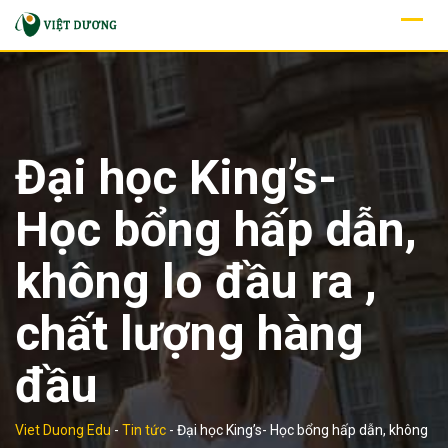
Skip
to
content
Đại học King’s-
Học bổng hấp dẫn,
không lo đầu ra ,
chất lượng hàng
đầu
Viet Duong Edu
-
Tin tức
-
Đại học King’s- Học bổng hấp dẫn, không