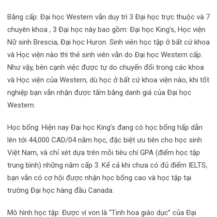
Bằng cấp: Đại học Western vẫn duy trì 3 Đại học trực thuộc và 7
chuyên khoa , 3 Đại học này bao gồm: Đại học King’s, Học viện
Nữ sinh Brescia, Đại học Huron. Sinh viên học tập ở bất cứ khoa
và Học viện nào thì thẻ sinh viên vẫn do Đại học Western cấp.
Như vậy, bên cạnh việc được tự do chuyển đổi trong các khoa
và Học viện của Western, dù học ở bất cứ khoa viện nào, khi tốt
nghiệp bạn vẫn nhận được tấm bằng danh giá của Đại học
Western.
Học bổng: Hiện nay Đại học King’s đang có học bổng hấp dẫn
lên tới 44,000 CAD/04 năm học, đặc biệt ưu tiên cho học sinh
Việt Nam, và chỉ xét dựa trên mỗi tiêu chí GPA (điểm học tập
trung bình) những năm cấp 3. Kể cả khi chưa có đủ điểm IELTS,
bạn vẫn có cơ hội được nhận học bổng cao và học tập tại
trường Đại học hàng đầu Canada.
Mô hình học tập: Được ví von là “Tinh hoa giáo dục” của Đại