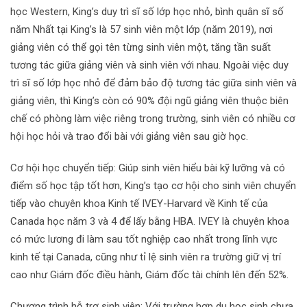
học Western, King’s duy trì sĩ số lớp học nhỏ, bình quân sĩ số
năm Nhất tại King’s là 57 sinh viên một lớp (năm 2019), nơi
giảng viên có thể gọi tên từng sinh viên một, tăng tần suất
tương tác giữa giảng viên và sinh viên với nhau. Ngoài việc duy
trì sĩ số lớp học nhỏ để đảm bảo độ tương tác giữa sinh viên và
giảng viên, thì King’s còn có 90% đội ngũ giảng viên thuộc biên
chế có phòng làm việc riêng trong trường, sinh viên có nhiều cơ
hội học hỏi và trao đổi bài với giảng viên sau giờ học.
Cơ hội học chuyển tiếp: Giúp sinh viên hiểu bài kỹ lưỡng và có
điểm số học tập tốt hơn, King’s tạo cơ hội cho sinh viên chuyển
tiếp vào chuyên khoa Kinh tế IVEY-Harvard về Kinh tế của
Canada học năm 3 và 4 để lấy bằng HBA. IVEY là chuyên khoa
có mức lương đi làm sau tốt nghiệp cao nhất trong lĩnh vực
kinh tế tại Canada, cũng như tỉ lệ sinh viên ra trường giữ vị trí
cao như Giám đốc điều hành, Giám đốc tài chính lên đến 52%.
Chương trình hỗ trợ sinh viên: Với trường hợp du học sinh chưa