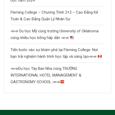
học năm 2024
Fleming College – Chương Trình 2+2 – Cao Đẳng Kế
Toán & Cao Đẳng Quản Lý Nhân Sự
📣
📣
Du học Mỹ cùng trường University of Oklahoma
cùng nhiều học bổng hấp dẫn
📣
📣
Tiến bước vào sự khám phá tại Fleming College: Nơi
bạn trải nghiệm hành trình học tập và sáng tạo
📣
📣
📣
📣
Du học Tây Ban Nha cùng TRƯỜNG
INTERNATIONAL HOTEL MANAGEMENT &
GASTRONOMY SCHOOL
📣
📣