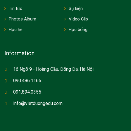
Tin tức
Sự kiện
Photos Album
Video Clip
Học hè
Học bổng
Information
16 Ngõ 9 - Hoàng Cầu, Đống Đa, Hà Nội
090.486.1166
091.894.0355
info@vietduongedu.com