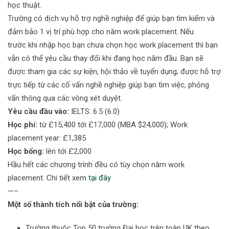
học thuật.
Trường có dịch vụ hỗ trợ nghề nghiệp để giúp bạn tìm kiểm và
đảm bảo 1 vị trí phù hợp cho năm work placement. Nếu
trước khi nhập học bạn chưa chọn học work placement thì bạn
vẫn có thể yêu cầu thay đổi khi đang học năm đầu. Bạn sẽ
được tham gia các sự kiện, hội thảo về tuyển dụng; được hỗ trợ
trực tiếp từ các cố vấn nghề nghiệp giúp bạn tìm việc, phỏng
vấn thông qua các vòng xét duyệt.
Yêu cầu đầu vào:
IELTS: 6.5 (6.0)
Học phí:
từ £15,400 tới £17,000 (MBA $24,000); Work
placement year: £1,385
Học bổng:
lên tới £2,000
Hầu hết các chương trình đều có tùy chọn năm work
placement. Chi tiết xem
tại đây
—–
Một số thành tích nổi bật của trường:
Trường thuộc Top 50 trường Đại học trên toàn UK theo