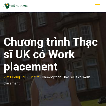
Skip
to
content
Chương trình Thạc
sĩ UK có Work
placement
Viet Duong Edu
-
Tin tức
-
Chương trình Thạc sĩ UK có Work
placement